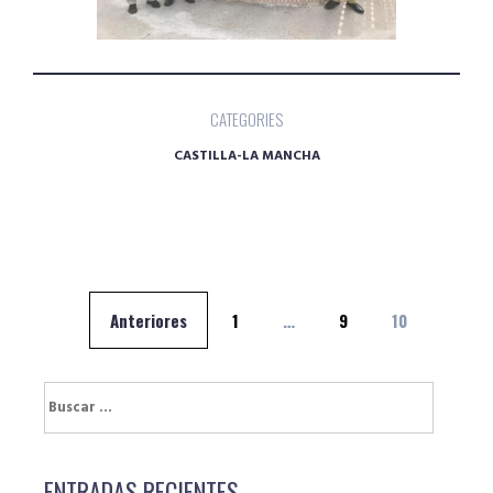
CATEGORIES
CASTILLA-LA MANCHA
Navegación
Anteriores
1
…
9
10
de
entradas
Buscar:
ENTRADAS RECIENTES