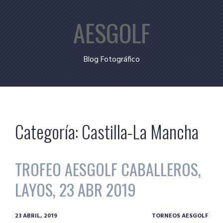
Skip
AESGOLF
to
content
Blog Fotográfico
Categoría:
Castilla-La Mancha
TROFEO AESGOLF CABALLEROS,
LAYOS, 23 ABR 2019
23 ABRIL, 2019
TORNEOS AESGOLF