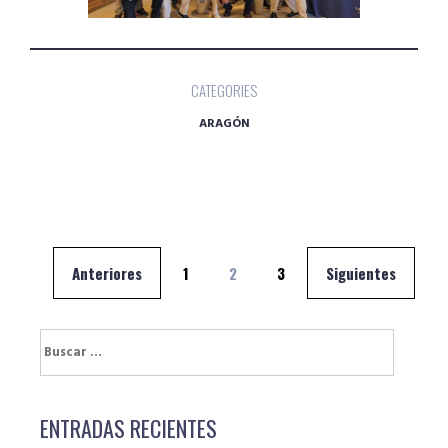
CATEGORIES
ARAGÓN
Navegación
Anteriores
1
2
3
Siguientes
de
entradas
Buscar:
ENTRADAS RECIENTES