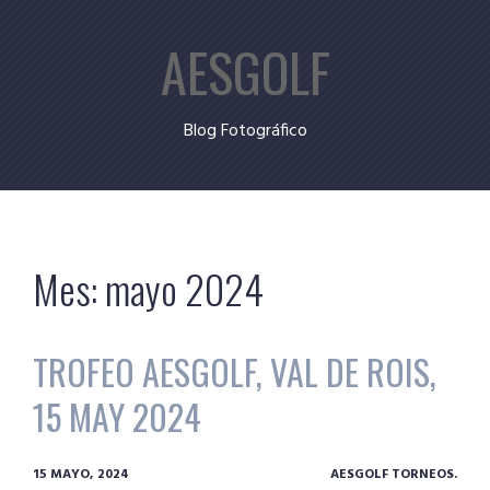
Skip
AESGOLF
to
content
Blog Fotográfico
Mes:
mayo 2024
TROFEO AESGOLF, VAL DE ROIS,
15 MAY 2024
15 MAYO, 2024
AESGOLF TORNEOS.