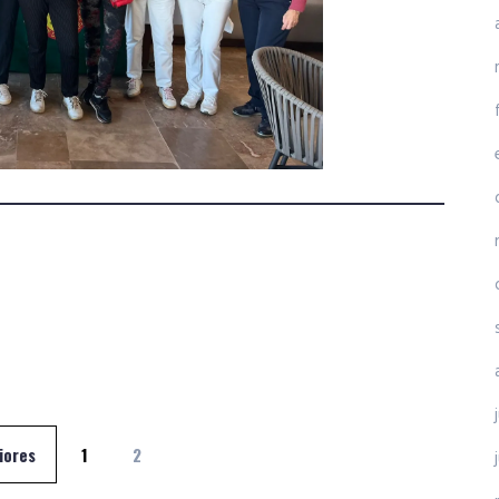
iores
1
2