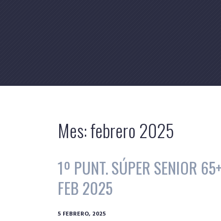
Skip
to
content
Mes:
febrero 2025
1º PUNT. SÚPER SENIOR 65+
FEB 2025
5 FEBRERO, 2025