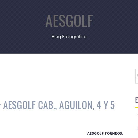
AESGOLF
Blog Fotográfico
B
 AESGOLF CAB., AGUILON, 4 Y 5
AESGOLF TORNEOS.