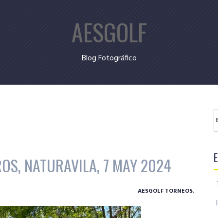
AESGOLF
Blog Fotográfico
B
OS, NATURAVILA, 7 MAY 2024
AESGOLF TORNEOS.