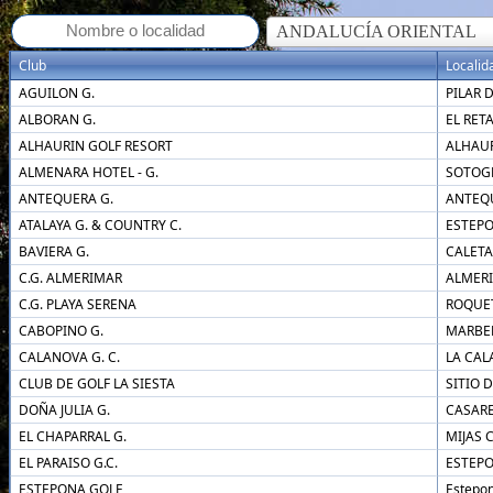
ANDALUCÍA ORIENTAL
Club
Localid
AGUILON G.
PILAR D
ALBORAN G.
EL RET
ALHAURIN GOLF RESORT
ALHAUR
ALMENARA HOTEL - G.
SOTOG
ANTEQUERA G.
ANTEQ
ATALAYA G. & COUNTRY C.
ESTEP
BAVIERA G.
CALETA
C.G. ALMERIMAR
ALMER
C.G. PLAYA SERENA
ROQUE
CABOPINO G.
MARBE
CALANOVA G. C.
LA CAL
CLUB DE GOLF LA SIESTA
SITIO 
DOÑA JULIA G.
CASAR
EL CHAPARRAL G.
MIJAS 
EL PARAISO G.C.
ESTEP
ESTEPONA GOLF
Estepo