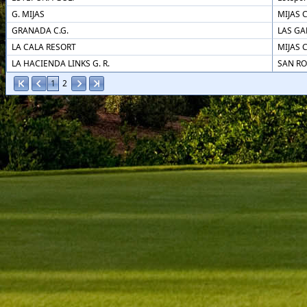
G. MIJAS
MIJAS 
GRANADA C.G.
LAS GA
LA CALA RESORT
MIJAS 
LA HACIENDA LINKS G. R.
SAN R
1
2