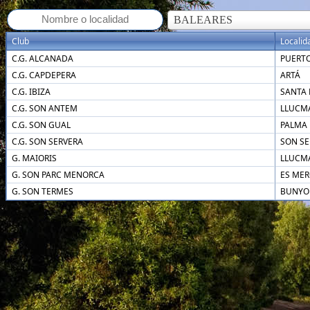
BALEARES
Club
Localid
C.G. ALCANADA
PUERTO
C.G. CAPDEPERA
ARTÁ
C.G. IBIZA
SANTA 
C.G. SON ANTEM
LLUCM
C.G. SON GUAL
PALMA
C.G. SON SERVERA
SON SE
G. MAIORIS
LLUCM
G. SON PARC MENORCA
ES ME
G. SON TERMES
BUNYO