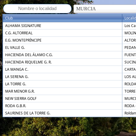
MURCIA
Club
Locali
ALHAMA SIGNATURE
Los Ca
C.G. ALTORREAL
MOLIN
E.G. MONTEPRÍNCIPE
ALTOR
EL VALLE G.
PEDAN
HACIENDA DEL ÁLAMO C.G.
FUENT
HACIENDA RIQUELME G. R.
SUCIN
LA MANGA C.
CART
LA SERENA G.
LOS A
LA TORRE G.
ROLD
MAR MENOR G.R.
TORRE
NEW SIERRA GOLF
MURC
RODA G.B.R.
RODA -
SAURINES DE LA TORRE G.
Roldan