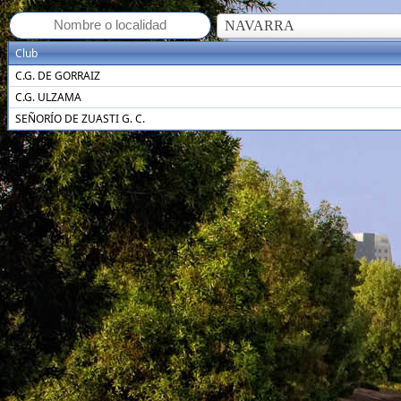
NAVARRA
Club
C.G. DE GORRAIZ
C.G. ULZAMA
SEÑORÍO DE ZUASTI G. C.