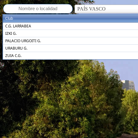
PAÍS VASCO
Club
C.G. LARRABEA
IZKI G.
PALACIO URGOITI G.
URABURU G.
ZUIA C.G.