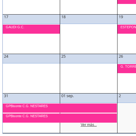
17
18
19
GAUDI G.C.
ESTEPON
24
25
26
G. TORR
31
01 sep.
2
GPBisonte C.G. NESTARES
GPBisonte C.G. NESTARES
Ver más...