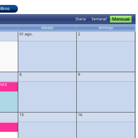
Diaria
Semanal
Mensual
sábado
domingo
01 ago.
2
8
9
RIFE
15
16