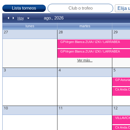
Elija 
ago., 2026
Hoy
lunes
martes
27
28
29
GPVirgen Blanca ZUIA / IZKI / LARRABEA
GPVirgen Blanca ZUIA / IZKI / LARRABEA
Ver más...
3
4
5
GP Asturi
Cir.Anda.
10
11
12
VILLAVIC
Cir.Anda.O