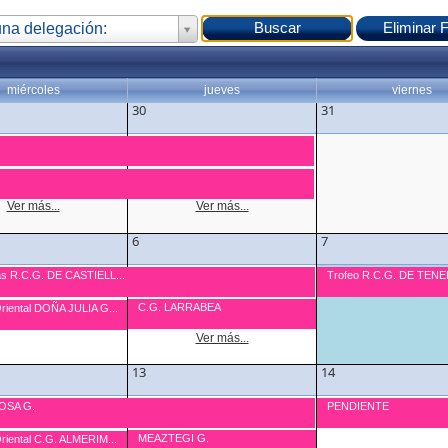
una delegación:
miércoles
jueves
viernes
30
31
Ver más...
Ver más...
6
7
as R.C.G. DE CASTIELL...
Trofeo R.C.G. DE TENE
C.G. LARRABEA
Oriental DOÑA JULIA G...
Ver más...
13
14
IOSA G.
PENDIENTE
MEAZTEGI G.
riental C.G. ALMERIM...