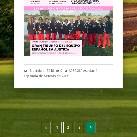
16 octubre, 2018
0
AESGOLF Asociación
Española de Seniors de Golf
«
1
2
3
4
Previous page