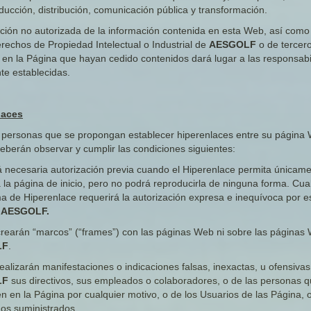
ducción, distribución, comunicación pública y transformación.
zación no autorizada de la información contenida en esta Web, así como 
erechos de Propiedad Intelectual o Industrial de
AESGOLF
o de tercer
s en la Página que hayan cedido contenidos dará lugar a las responsab
te establecidas.
laces
 personas que se propongan establecer hiperenlaces entre su página 
eberán observar y cumplir las condiciones siguientes:
á necesaria autorización previa cuando el Hiperenlace permita únicame
 la página de inicio, pero no podrá reproducirla de ninguna forma. Cua
ma de Hiperenlace requerirá la autorización expresa e inequívoca por es
e
AESGOLF.
crearán “marcos” (“frames”) con las páginas Web ni sobre las páginas
LF
.
realizarán manifestaciones o indicaciones falsas, inexactas, u ofensiva
LF
sus directivos, sus empleados o colaboradores, o de las personas 
en en la Página por cualquier motivo, o de los Usuarios de las Página, o
os suministrados.