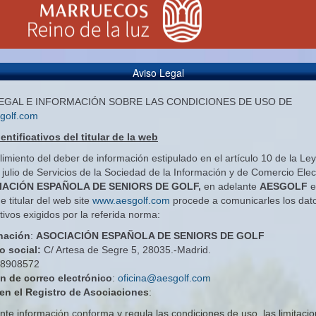
Aviso Legal
LEGAL E INFORMACIÓN SOBRE LAS CONDICIONES DE USO DE
golf.com
entificativos del titular de la web
imiento del deber de información estipulado en el artículo 10 de la Le
 julio de Servicios de la Sociedad de la Información y de Comercio Elec
CIACIÓN ESPAÑOLA DE SENIORS DE GOLF,
en adelante
AESGOLF
e
e titular del web site
www.aesgolf.com
procede a comunicarles los dat
ativos exigidos por la referida norma:
nación
:
ASOCIACIÓN ESPAÑOLA DE SENIORS DE GOLF
o social:
C/ Artesa de Segre 5, 28035.-Madrid.
8908572
n de correo electrónico
:
oficina@aesgolf.com
 en el Registro de Asociaciones
:
nte información conforma y regula las condiciones de uso, las limitaci