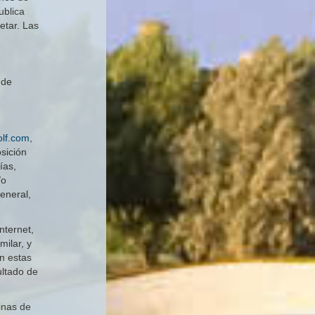
ublica
tar. Las
 de
lf.com
,
sición
ías,
/o
eneral,
nternet,
ilar, y
n estas
ultado de
inas de