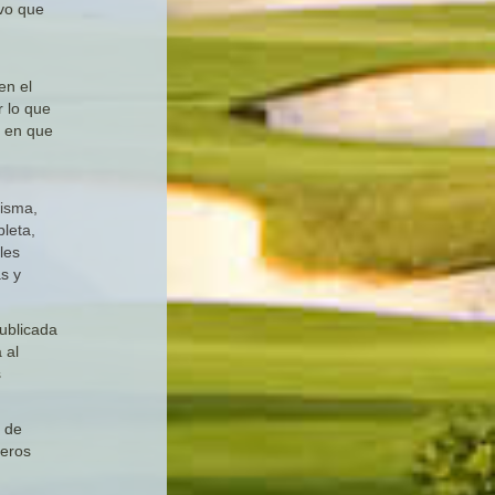
ivo que
en el
r lo que
o en que
misma,
pleta,
les
as y
publicada
 al
s
n de
ceros