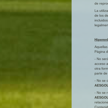
de repro
La utili
de los d
incluido
legalmen
Hiperen
Aquellas
Página d
- No ser
acceso a
otra for
parte d
- No se 
AESGO
- No se 
AESGO
relacion
Contenid