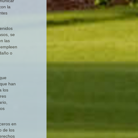
omunicar
con la
ntes
tenidos
asos, se
en las
e empleen
 daño o
 que
 que han
a los
bres
rio,
hos
rceros en
o de los
derechos