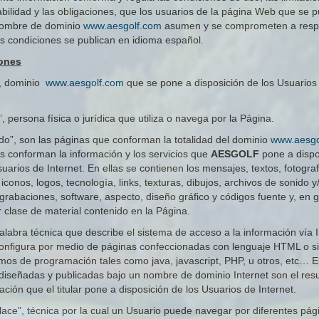
bilidad y las obligaciones, que los usuarios de la página Web que se p
nombre de dominio
www.aesgolf.com
asumen y se comprometen a respe
s condiciones se publican en idioma español.
iones
”, dominio
www.aesgolf.com
que se pone a disposición de los Usuarios
, persona física o jurídica que utiliza o navega por la Página.
do”, son las páginas que conforman la totalidad del dominio
www.aesgo
es conforman la información y los servicios que
AESGOLF
pone a dispo
uarios de Internet. En ellas se contienen los mensajes, textos, fotograf
 iconos, logos, tecnología, links, texturas, dibujos, archivos de sonido y
grabaciones, software, aspecto, diseño gráfico y códigos fuente y, en g
r clase de material contenido en la Página.
alabra técnica que describe el sistema de acceso a la información vía I
onfigura por medio de páginas confeccionadas con lenguaje HTML o sim
os de programación tales como java, javascript, PHP, u otros, etc… E
diseñadas y publicadas bajo un nombre de dominio Internet son el res
ación que el titular pone a disposición de los Usuarios de Internet.
lace”, técnica por la cual un Usuario puede navegar por diferentes pág