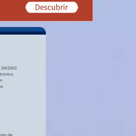
y 34/2002
trónico,
n
os
ones de