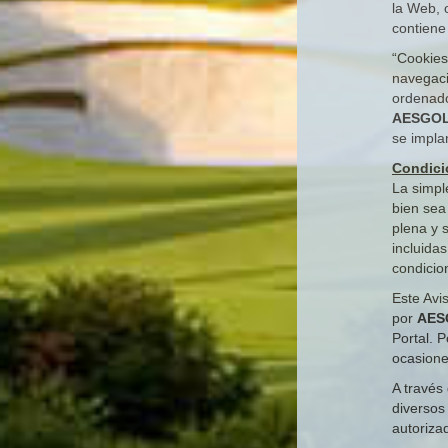
la Web, o
contiene
“Cookies”
navegaci
ordenado
AESGO
se impla
Condici
La simpl
bien sea
plena y 
incluida
condicio
Este Avi
por
AES
Portal. 
ocasione
A través
diversos
autoriza