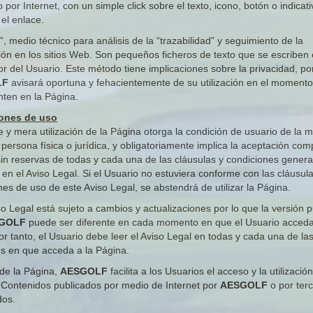
 por Internet, con un simple click sobre el texto, icono, botón o indicat
 el enlace.
, medio técnico para análisis de la “trazabilidad” y seguimiento de la
ón en los sitios Web. Son pequeños ficheros de texto que se escriben 
r del Usuario. Este método tiene implicaciones sobre la privacidad, po
LF
avisará oportuna y fehacientemente de su utilización en el moment
nten en la Página.
ones de uso
e y mera utilización de la Página otorga la condición de usuario de la 
 persona física o jurídica, y obligatoriamente implica la aceptación com
sin reservas de todas y cada una de las cláusulas y condiciones genera
s en el Aviso Legal. Si el Usuario no estuviera conforme con las cláusul
nes de uso de este Aviso Legal, se abstendrá de utilizar la Página.
so Legal está sujeto a cambios y actualizaciones por lo que la versión 
GOLF
puede ser diferente en cada momento en que el Usuario acceda
Por tanto, el Usuario debe leer el Aviso Legal en todas y cada una de la
s en que acceda a la Página.
 de la Página,
AESGOLF
facilita a los Usuarios el acceso y la utilizació
 Contenidos publicados por medio de Internet por
AESGOLF
o por ter
dos.