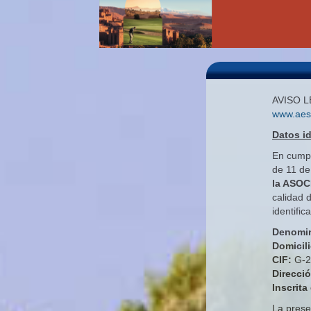
AVISO 
www.aes
Datos id
En cumpl
de 11 de
la ASO
calidad d
identific
Denomi
Domicili
CIF:
G-2
Direcció
Inscrita
La prese