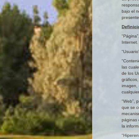
responsa
bajo el 
presente
Definic
“Página
Internet.
“Usuario”
“Conteni
las cual
de los Us
gráficos,
imagen, 
cualquie
“Web”, p
que se c
mecanism
páginas 
la inform
“Hiperen