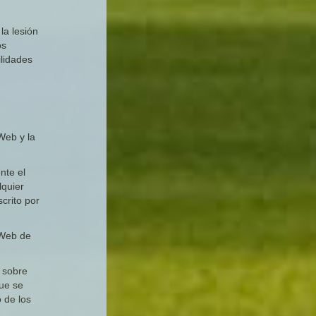
la lesión
os
ilidades
Web y la
nte el
lquier
crito por
 Web de
s sobre
que se
 de los