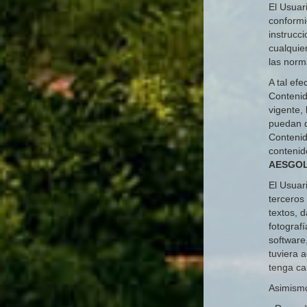
El Usuar
conformid
instrucc
cualquie
las norm
A tal ef
Contenido
vigente,
puedan da
Contenid
contenid
AESGO
El Usuar
terceros
textos, 
fotografí
software,
tuviera 
tenga car
Asimismo