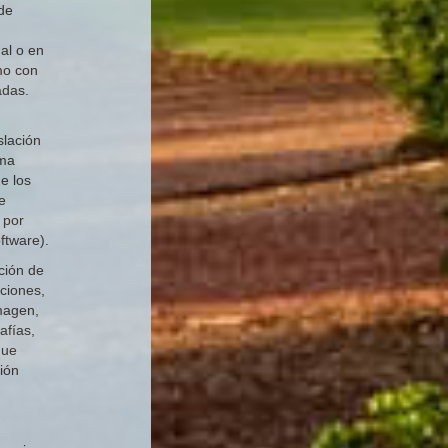
 de
al o en
mo con
adas.
slación
rma
de los
e
 por
ftware).
ción de
aciones,
imagen,
afías,
que
ión