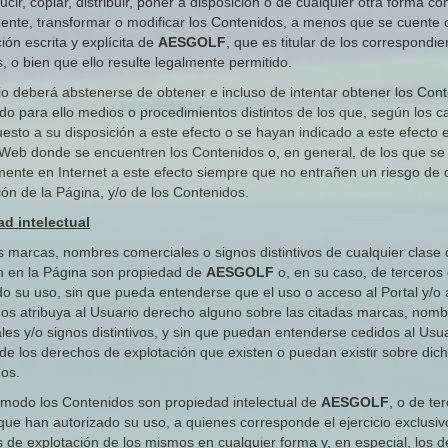
cir, copiar, distribuir, poner a disposición o de cualquier otra forma c
ente, transformar o modificar los Contenidos, a menos que se cuente 
ión escrita y explícita de
AESGOLF
, que es titular de los correspondie
, o bien que ello resulte legalmente permitido.
io deberá abstenerse de obtener e incluso de intentar obtener los Con
o para ello medios o procedimientos distintos de los que, según los c
esto a su disposición a este efecto o se hayan indicado a este efecto 
Web donde se encuentren los Contenidos o, en general, de los que s
mente en Internet a este efecto siempre que no entrañen un riesgo de
ción de la Página, y/o de los Contenidos.
d intelectual
s marcas, nombres comerciales o signos distintivos de cualquier clase
 en la Página son propiedad de
AESGOLF
o, en su caso, de terceros
do su uso, sin que pueda entenderse que el uso o acceso al Portal y/o 
os atribuya al Usuario derecho alguno sobre las citadas marcas, nom
les y/o signos distintivos, y sin que puedan entenderse cedidos al Usua
de los derechos de explotación que existen o puedan existir sobre dic
os.
 modo los Contenidos son propiedad intelectual de
AESGOLF
, o de te
que han autorizado su uso, a quienes corresponde el ejercicio exclusiv
 de explotación de los mismos en cualquier forma y, en especial, los 