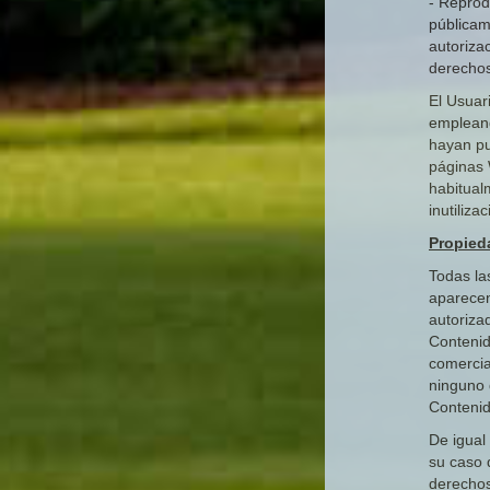
- Reprodu
públicam
autorizac
derechos
El Usuar
empleand
hayan pu
páginas 
habitual
inutiliza
Propieda
Todas la
aparecen
autoriza
Contenid
comercia
ninguno 
Contenid
De igual
su caso 
derechos