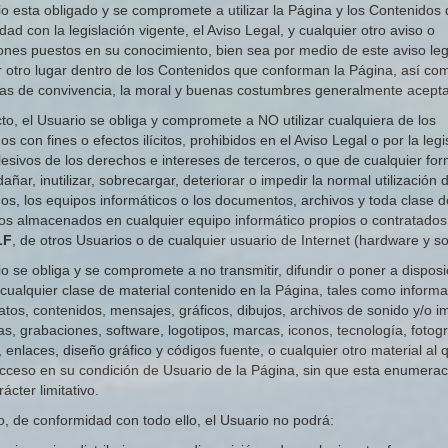
io esta obligado y se compromete a utilizar la Página y los Contenidos
ad con la legislación vigente, el Aviso Legal, y cualquier otro aviso o
iones puestos en su conocimiento, bien sea por medio de este aviso leg
r otro lugar dentro de los Contenidos que conforman la Página, así co
as de convivencia, la moral y buenas costumbres generalmente acept
ecto, el Usuario se obliga y compromete a NO utilizar cualquiera de los
s con fines o efectos ilícitos, prohibidos en el Aviso Legal o por la legi
 lesivos de los derechos e intereses de terceros, o que de cualquier fo
ñar, inutilizar, sobrecargar, deteriorar o impedir la normal utilización 
os, los equipos informáticos o los documentos, archivos y toda clase d
os almacenados en cualquier equipo informático propios o contratados
LF
, de otros Usuarios o de cualquier usuario de Internet (hardware y so
io se obliga y se compromete a no transmitir, difundir o poner a disposi
 cualquier clase de material contenido en la Página, tales como inform
datos, contenidos, mensajes, gráficos, dibujos, archivos de sonido y/o 
as, grabaciones, software, logotipos, marcas, iconos, tecnología, fotogr
 enlaces, diseño gráfico y códigos fuente, o cualquier otro material al 
acceso en su condición de Usuario de la Página, sin que esta enumerac
ácter limitativo.
, de conformidad con todo ello, el Usuario no podrá: