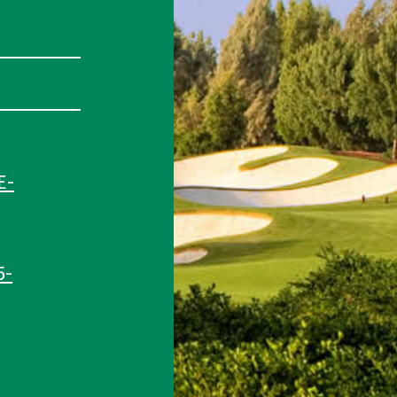
E-
5-