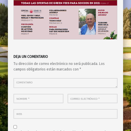
Skip back to main navigation
DEJA UN COMENTARIO
Tu dirección de correo electrónico no será publicada.
Los
campos obligatorios están marcados con
*
Comentario
Nombre
*
Correo electrónico
*
Web