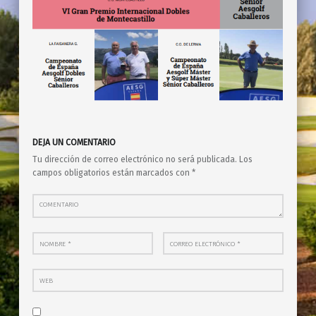
Skip back to main navigation
DEJA UN COMENTARIO
Tu dirección de correo electrónico no será publicada.
Los
campos obligatorios están marcados con
*
Comentario
Nombre
*
Correo electrónico
*
Web