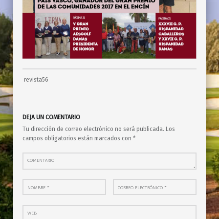
revista56
Skip back to main navigation
DEJA UN COMENTARIO
Tu dirección de correo electrónico no será publicada.
Los
campos obligatorios están marcados con
*
Comentario
Nombre
*
Correo electrónico
*
Web