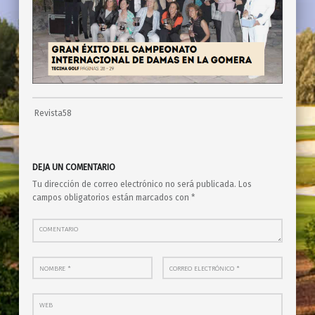
Revista58
Skip back to main navigation
DEJA UN COMENTARIO
Tu dirección de correo electrónico no será publicada.
Los
campos obligatorios están marcados con
*
Comentario
Nombre
*
Correo electrónico
*
Web