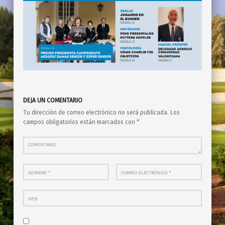
Skip back to main navigation
DEJA UN COMENTARIO
Tu dirección de correo electrónico no será publicada.
Los
campos obligatorios están marcados con
*
Comentario
Nombre
*
Correo electrónico
*
Web