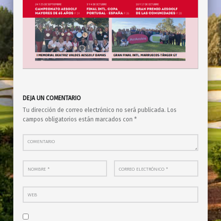
Skip back to main navigation
DEJA UN COMENTARIO
Tu dirección de correo electrónico no será publicada.
Los
campos obligatorios están marcados con
*
Comentario
Nombre
*
Correo electrónico
*
Web