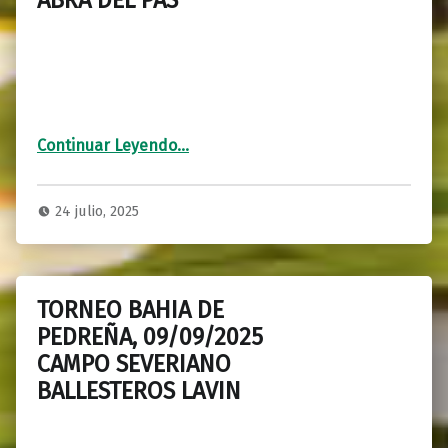
“FINAL TORNEO COMUNIDADES 11/09/2025, CAMPO DE ABRA DEL PAS”
Continuar Leyendo
…
24 julio, 2025
TORNEO BAHIA DE
PEDREÑA, 09/09/2025
CAMPO SEVERIANO
BALLESTEROS LAVIN