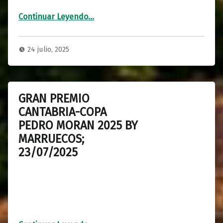
“GRAN PREMIO DEL BISONTE 2025, 02 Y 03 DE SEPTIEMBRE-GOLF NESTARES”
Continuar Leyendo
…
24 julio, 2025
GRAN PREMIO
CANTABRIA-COPA
PEDRO MORAN 2025 BY
MARRUECOS;
23/07/2025
“GRAN PREMIO CANTABRIA-COPA PEDRO MORAN 2025 BY MARRUECOS; 23/07/2025”