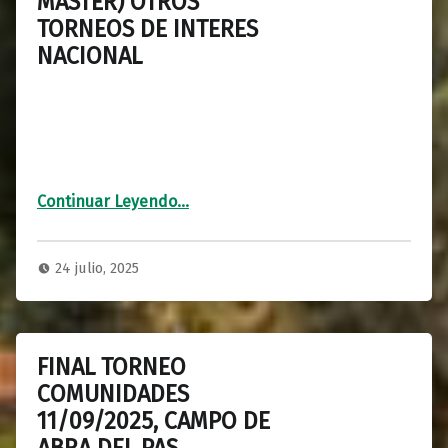
MASTER) OTROS
TORNEOS DE INTERES
NACIONAL
Continuar Leyendo
…
“PUNTUABLES CTOS. DE EUROPA 2026 (SENIOR-SUPER SENIOR Y MASTER) OTROS TORNEOS DE INTERES NACIONAL”
24 julio, 2025
FINAL TORNEO
COMUNIDADES
11/09/2025, CAMPO DE
ABRA DEL PAS