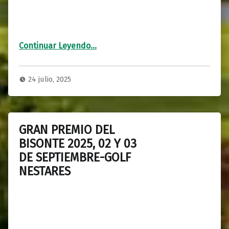
“TORNEO BAHIA DE PEDREÑA, 09/09/2025 CAMPO SEVERIANO BALLESTEROS LAVIN”
Continuar Leyendo
…
24 julio, 2025
GRAN PREMIO DEL
BISONTE 2025, 02 Y 03
DE SEPTIEMBRE-GOLF
NESTARES