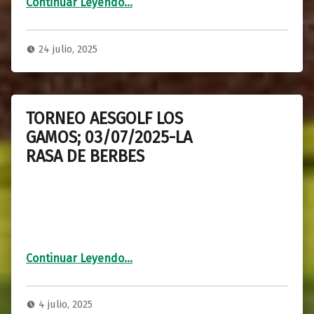
Continuar Leyendo
…
24 julio, 2025
TORNEO AESGOLF LOS
GAMOS; 03/07/2025-LA
RASA DE BERBES
“TORNEO AESGOLF LOS GAMOS; 03/07/2025-LA RASA DE BERBES”
Continuar Leyendo
…
4 julio, 2025