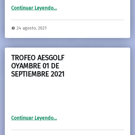
“GRAN PREMIO BISONTE 2021, 09 Y 10 DE SEPTIEMBRE”
Continuar Leyendo
…
24 agosto, 2021
TROFEO AESGOLF
OYAMBRE 01 DE
SEPTIEMBRE 2021
“TROFEO AESGOLF OYAMBRE 01 DE SEPTIEMBRE 2021”
Continuar Leyendo
…