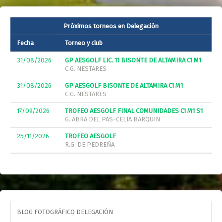
Próximos torneos en Delegación
Fecha
Torneo y club
31/08/2026
GP AESGOLF LIC. 11 BISONTE DE ALTAMIRA C1 M1
C.G. NESTARES
31/08/2026
GP AESGOLF BISONTE DE ALTAMIRA C1 M1
C.G. NESTARES
17/09/2026
TROFEO AESGOLF FINAL COMUNIDADES C1 M1 S1
G. ABRA DEL PAS-CELIA BARQUIN
25/11/2026
TROFEO AESGOLF
R.G. DE PEDREÑA
BLOG FOTOGRÁFICO DELEGACIÓN