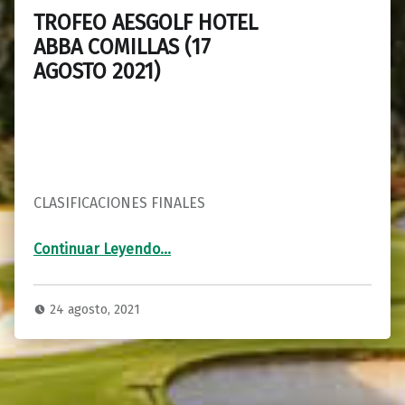
TROFEO AESGOLF HOTEL
ABBA COMILLAS (17
AGOSTO 2021)
CLASIFICACIONES FINALES
“TROFEO AESGOLF HOTEL ABBA COMILLAS (17 AGOSTO 2021)”
Continuar Leyendo
…
24 agosto, 2021