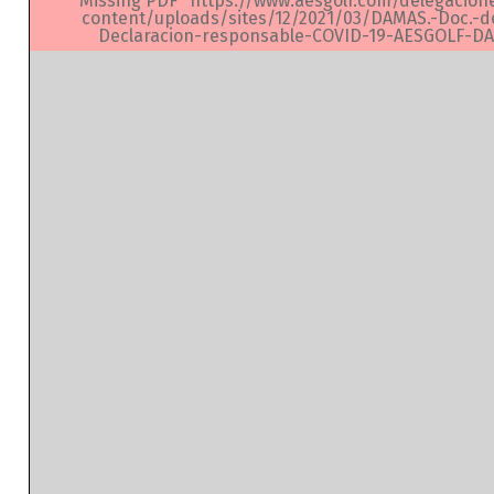
Missing PDF "https://www.aesgolf.com/delegacion
content/uploads/sites/12/2021/03/DAMAS.-Doc.-de
Declaracion-responsable-COVID-19-AESGOLF-DA