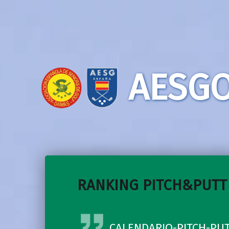
AESGO
RANKING PITCH&PUTT
CALENDARIO-PITCH-PUT