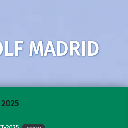
LF MADRID
 2025
T-2025