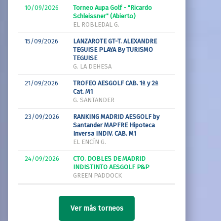
10/09/2026
Torneo Aupa Golf - "Ricardo
Schleissner" (Abierto)
EL ROBLEDAL G.
15/09/2026
LANZAROTE GT-T. ALEXANDRE
TEGUISE PLAYA By TURISMO
TEGUISE
G. LA DEHESA
21/09/2026
TROFEO AESGOLF CAB. 1ª y 2ª
Cat. M1
G. SANTANDER
23/09/2026
RANKING MADRID AESGOLF by
Santander MAPFRE Hipoteca
Inversa INDIV. CAB. M1
EL ENCÍN G.
24/09/2026
CTO. DOBLES DE MADRID
INDISTINTO AESGOLF P&P
GREEN PADDOCK
Ver más torneos