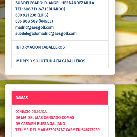
SUBDELEGADO: D. ÁNGEL HERNÁNDEZ MULA
TEL: 608 713 247 (EDUARDO)
630 921 238 (LUIS)
636 888 589 (ÁNGEL)
madrid@aesgolf.com
subdelegadomadrid@aesgolf.com
INFORMACION CABALLEROS
IMPRESO SOLICITUD ALTA CABALLEROS
DAMAS
:
CONTACTO DELEGADA
Dª Mª DEL MAR CANSADO COMAS
Dª CARMEN BUESA GALIANO
TEL: Mª DEL MAR 657075787 CARMEN 646713939