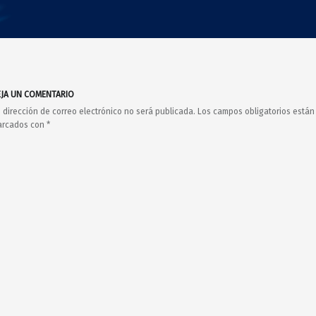
AESGOLF | Revistas
Asociación Española de Seniors de Golf
EJA UN COMENTARIO
 dirección de correo electrónico no será publicada.
Los campos obligatorios están
arcados con
*