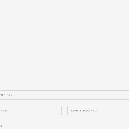
entario
bre
Correo electrónico
*