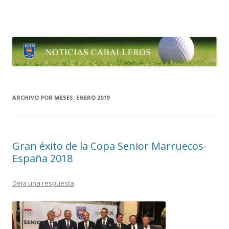
Aesgolf Noticias
Noticias Asociación Española de Seniors de Golf
Ir al contenido
ARCHIVO POR MESES:
ENERO 2019
Gran éxito de la Copa Senior Marruecos-
España 2018
Deja una respuesta