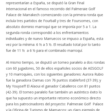
representarían a España, se disputó la Gran Final
Internacional en el famoso recorrido del Palmeraie Golf
Palace de Marrakech comenzando con la primera ronda que
incluía tres partidos de Fourball y tres de Foursomes, con
absoluto dominio marroquí que se imponía por 5 a 1. La
segunda ronda correspondió a los enfrentamientos
individuales y de nuevo Marruecos se impuso a España, esta
vez por la mínima: 6 ½ a 5 ½. El resultado total por lo tanto
fue de 11 ½ a 6 ½ para el combinado marroquí.
Al mismo tiempo, se disputó un torneo paralelo a dos rondas
con 60 jugadores, 50 de ellos españoles socios de AESGOLF
y 10 marroquíes, con los siguientes ganadores: Aurora Rubio
fue la ganadora Damas con 76 puntos stableford (37-39); y
My Youyseff El Alaoui el ganador Caballeros con 81 puntos
(42-39). El torneo paralelo fue también un auténtico éxito lo
que ha supuesto un importante retorno económico directo
para los patrocinadores del proyecto: Palmeraie Golf Palace
y la Oficina de Turismo de Marruecos: un claro ejemplo de