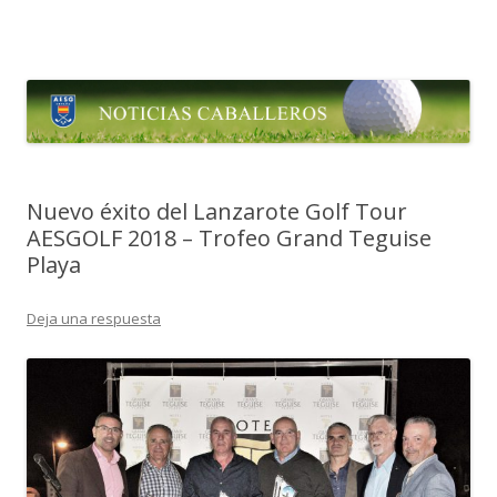
Aesgolf Noticias
Noticias Asociación Española de Seniors de Golf
Ir al contenido
Nuevo éxito del Lanzarote Golf Tour
AESGOLF 2018 – Trofeo Grand Teguise
Playa
Deja una respuesta