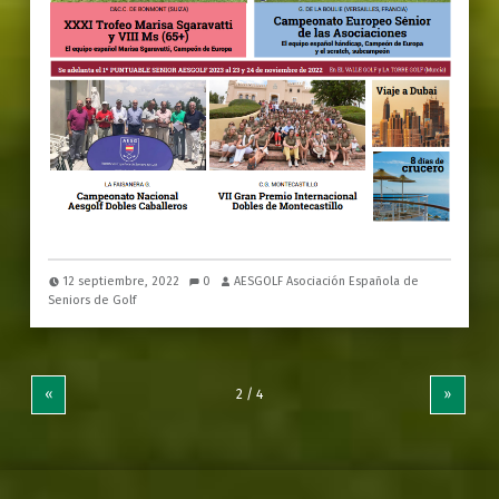
12 septiembre, 2022
0
AESGOLF Asociación Española de
Seniors de Golf
«
»