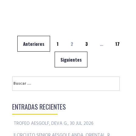
Navegación
Anteriores
1
2
3
…
17
de
entradas
Siguientes
Buscar:
ENTRADAS RECIENTES
TROFEO AESGOLF, DEVA G., 30 JUL 2026
II CIRCUITO SENIOR AESGOLF ANDA. ORIENTAL, R.