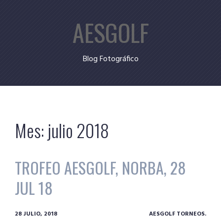
Skip
AESGOLF
to
content
Blog Fotográfico
Mes:
julio 2018
TROFEO AESGOLF, NORBA, 28
JUL 18
28 JULIO, 2018
AESGOLF TORNEOS.