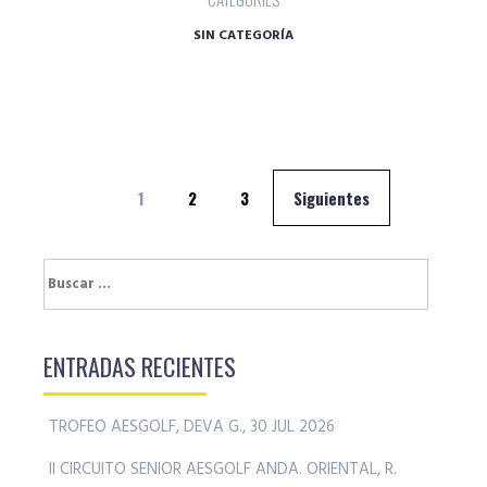
SIN CATEGORÍA
Navegación
1
2
3
Siguientes
de
entradas
Buscar:
ENTRADAS RECIENTES
TROFEO AESGOLF, DEVA G., 30 JUL 2026
II CIRCUITO SENIOR AESGOLF ANDA. ORIENTAL, R.