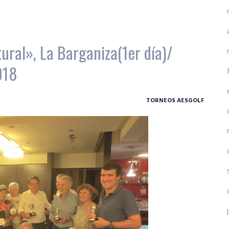
ural», La Barganiza(1er día)/
2018
TORNEOS AESGOLF