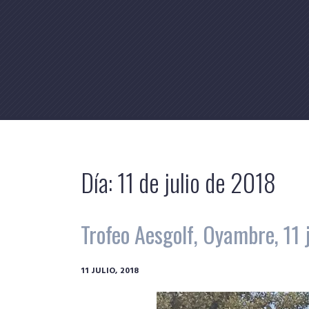
Skip
to
content
Día:
11 de julio de 2018
Trofeo Aesgolf, Oyambre, 11 
11 JULIO, 2018