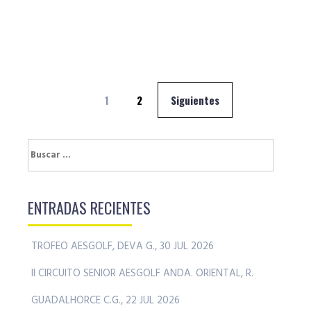
Navegación
1
2
Siguientes
de
entradas
Buscar:
ENTRADAS RECIENTES
TROFEO AESGOLF, DEVA G., 30 JUL 2026
II CIRCUITO SENIOR AESGOLF ANDA. ORIENTAL, R.
GUADALHORCE C.G., 22 JUL 2026