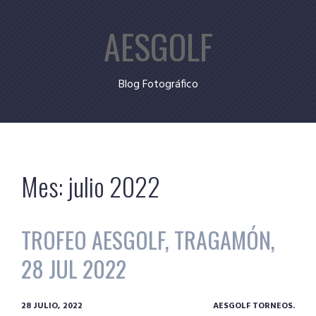
Skip
AESGOLF
to
content
Blog Fotográfico
Mes:
julio 2022
TROFEO AESGOLF, TRAGAMÓN,
28 JUL 2022
28 JULIO, 2022
AESGOLF TORNEOS.