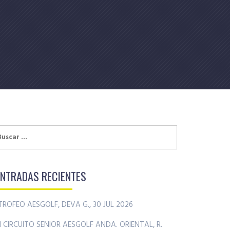
uscar:
ENTRADAS RECIENTES
TROFEO AESGOLF, DEVA G., 30 JUL 2026
II CIRCUITO SENIOR AESGOLF ANDA. ORIENTAL, R.