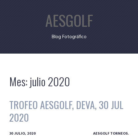
Skip
AESGOLF
to
content
Blog Fotográfico
Mes:
julio 2020
TROFEO AESGOLF, DEVA, 30 JUL
2020
30 JULIO, 2020
AESGOLF TORNEOS.