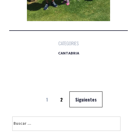
CATEGORIES
CANTABRIA
Navegación
1
2
Siguientes
de
entradas
Buscar: