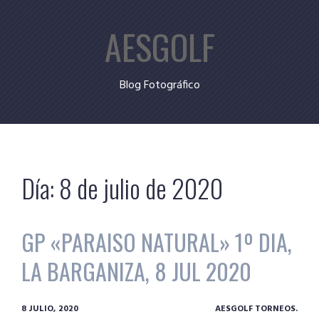
Skip
AESGOLF
to
content
Blog Fotográfico
Día:
8 de julio de 2020
GP «PARAISO NATURAL» 1º DIA,
LA BARGANIZA, 8 JUL 2020
8 JULIO, 2020
AESGOLF TORNEOS.