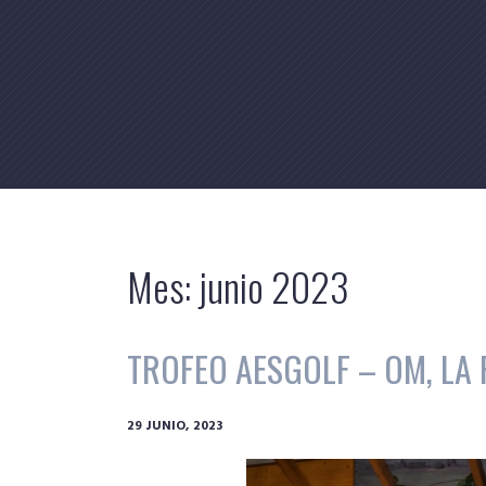
Skip
to
content
Mes:
junio 2023
TROFEO AESGOLF – OM, LA 
29 JUNIO, 2023