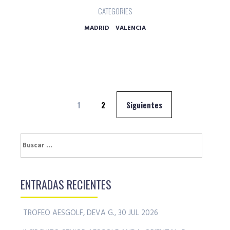
CATEGORIES
MADRID
VALENCIA
Navegación
1
2
Siguientes
de
entradas
Buscar:
ENTRADAS RECIENTES
TROFEO AESGOLF, DEVA G., 30 JUL 2026