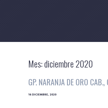
Skip
to
content
Mes:
diciembre 2020
GP. NARANJA DE ORO CAB., 
16 DICIEMBRE, 2020