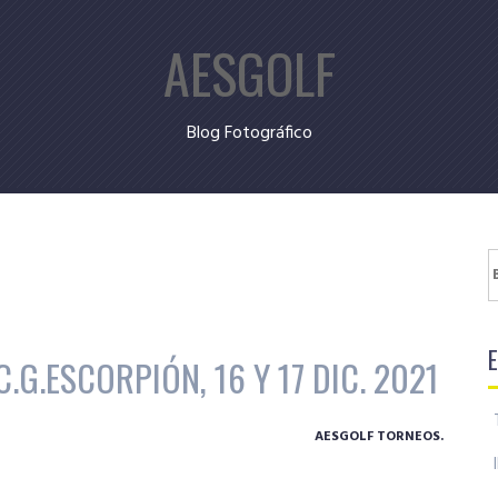
AESGOLF
Blog Fotográfico
B
C.G.ESCORPIÓN, 16 Y 17 DIC. 2021
AESGOLF TORNEOS.