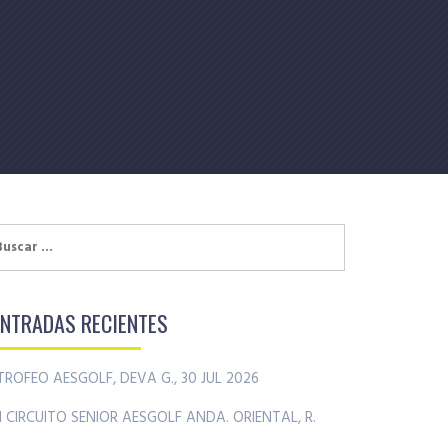
uscar:
ENTRADAS RECIENTES
TROFEO AESGOLF, DEVA G., 30 JUL 2026
II CIRCUITO SENIOR AESGOLF ANDA. ORIENTAL, R.