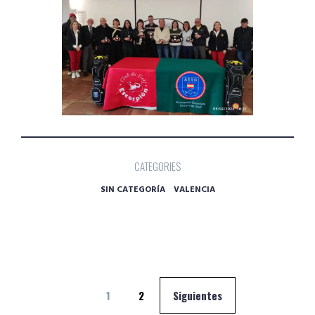
CATEGORIES
SIN CATEGORÍA
VALENCIA
Navegación
1
2
Siguientes
de