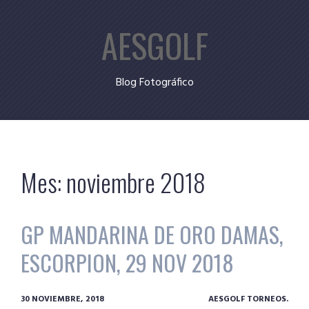
Skip
AESGOLF
to
content
Blog Fotográfico
Mes:
noviembre 2018
GP MANDARINA DE ORO DAMAS,
ESCORPION, 29 NOV 2018
30 NOVIEMBRE, 2018
AESGOLF TORNEOS.