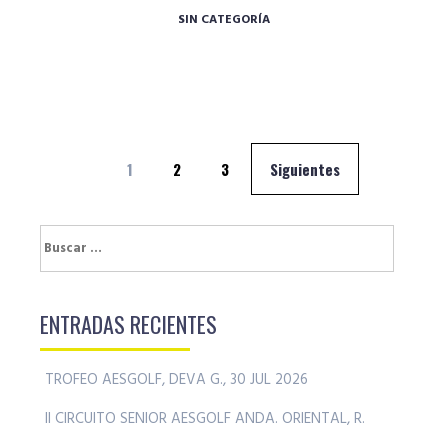
SIN CATEGORÍA
Navegación
1
2
3
Siguientes
de
entradas
Buscar:
ENTRADAS RECIENTES
TROFEO AESGOLF, DEVA G., 30 JUL 2026
II CIRCUITO SENIOR AESGOLF ANDA. ORIENTAL, R.