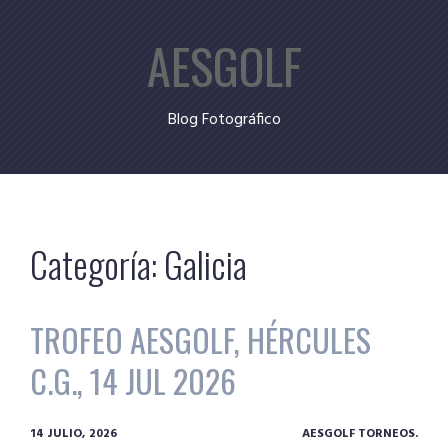
Skip
AESGOLF
to
content
Blog Fotográfico
Categoría:
Galicia
TROFEO AESGOLF, HÉRCULES
C.G., 14 JUL 2026
14 JULIO, 2026
AESGOLF TORNEOS.