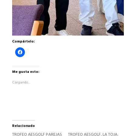
Compártelo:
Haz
clic
para
compartir
en
Facebook
Me gusta esto:
(Se
abre
Cargando...
en
una
ventana
nueva)
Relacionado
TROFEO AESGOLF PAREJAS
TROFEO AESGOLF, LA TOJA.