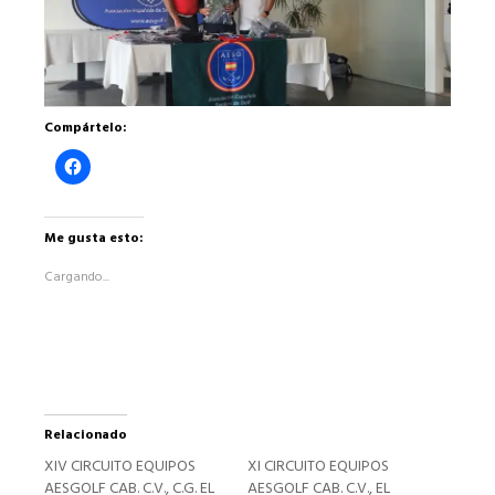
Compártelo:
Haz
clic
para
compartir
en
Facebook
Me gusta esto:
(Se
abre
Cargando...
en
una
ventana
nueva)
Relacionado
XIV CIRCUITO EQUIPOS
XI CIRCUITO EQUIPOS
AESGOLF CAB. C.V., C.G. EL
AESGOLF CAB. C.V., EL