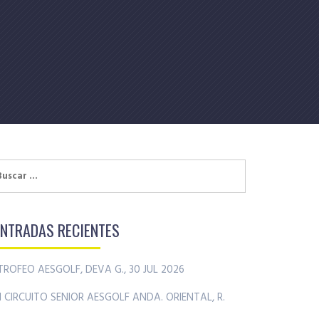
uscar:
ENTRADAS RECIENTES
TROFEO AESGOLF, DEVA G., 30 JUL 2026
II CIRCUITO SENIOR AESGOLF ANDA. ORIENTAL, R.