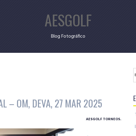
AESGOLF
Blog Fotográfico
B
L – OM, DEVA, 27 MAR 2025
AESGOLF TORNEOS.