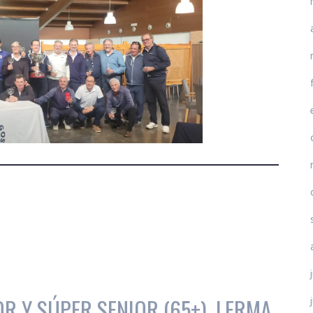
R Y SÚPER SENIOR (65+), LERMA,