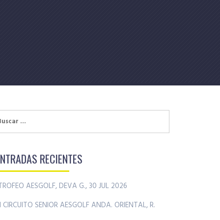
uscar:
ENTRADAS RECIENTES
TROFEO AESGOLF, DEVA G., 30 JUL 2026
II CIRCUITO SENIOR AESGOLF ANDA. ORIENTAL, R.