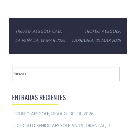
Navegación
TROFEO AESGOLF CAB.,
TROFEO AESGOLF,
de
LA PEÑAZA, 19 MAR 2025
LARRABEA, 20 MAR 2025
entradas
Buscar:
ENTRADAS RECIENTES
TROFEO AESGOLF, DEVA G., 30 JUL 2026
II CIRCUITO SENIOR AESGOLF ANDA. ORIENTAL, R.