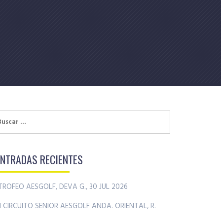
uscar:
ENTRADAS RECIENTES
TROFEO AESGOLF, DEVA G., 30 JUL 2026
II CIRCUITO SENIOR AESGOLF ANDA. ORIENTAL, R.