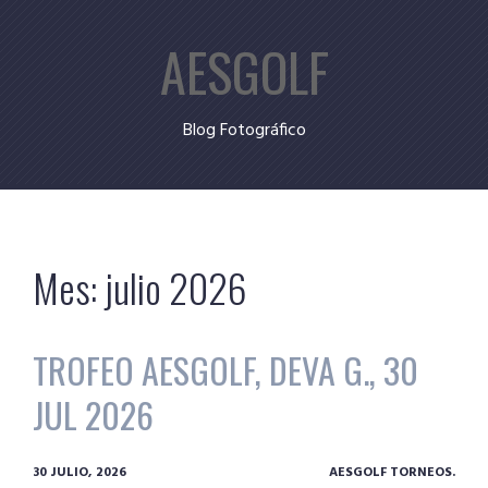
Skip
AESGOLF
to
content
Blog Fotográfico
Mes:
julio 2026
TROFEO AESGOLF, DEVA G., 30
JUL 2026
30 JULIO, 2026
AESGOLF TORNEOS.