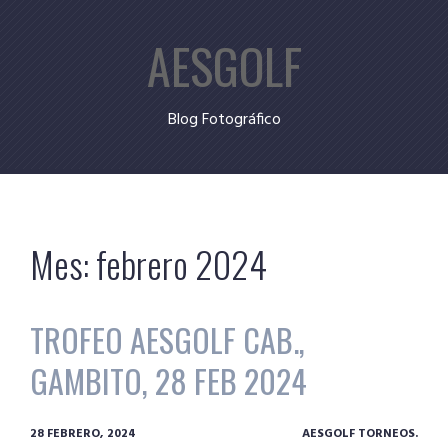
Skip
AESGOLF
to
content
Blog Fotográfico
Mes:
febrero 2024
TROFEO AESGOLF CAB.,
GAMBITO, 28 FEB 2024
28 FEBRERO, 2024
AESGOLF TORNEOS.