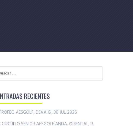
uscar:
ENTRADAS RECIENTES
TROFEO AESGOLF, DEVA G., 30 JUL 2026
II CIRCUITO SENIOR AESGOLF ANDA. ORIENTAL, R.