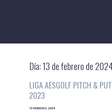
Skip
to
content
Día:
13 de febrero de 202
LIGA AESGOLF PITCH & PUT
2023
13 FEBRERO, 2024