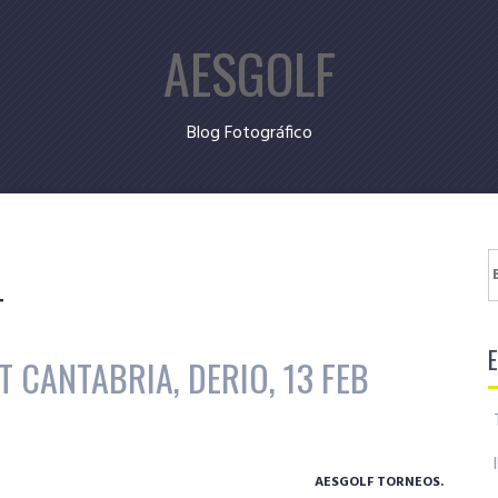
AESGOLF
Blog Fotográfico
B
4
T CANTABRIA, DERIO, 13 FEB
AESGOLF TORNEOS.