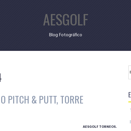
AESGOLF
Blog Fotográfico
B
4
O PITCH & PUTT, TORRE
AESGOLF TORNEOS.