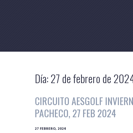
Skip
to
content
Día:
27 de febrero de 202
CIRCUITO AESGOLF INVIERN
PACHECO, 27 FEB 2024
27 FEBRERO, 2024