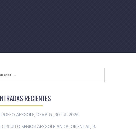
uscar:
ENTRADAS RECIENTES
TROFEO AESGOLF, DEVA G., 30 JUL 2026
II CIRCUITO SENIOR AESGOLF ANDA. ORIENTAL, R.